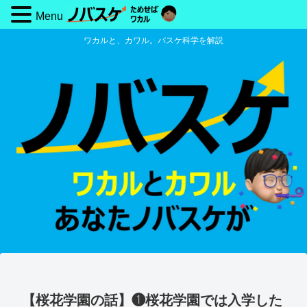
Menu
ワカルと、カワル。バスケ科学を解説
【桜花学園の話】❶桜花学園では入学した