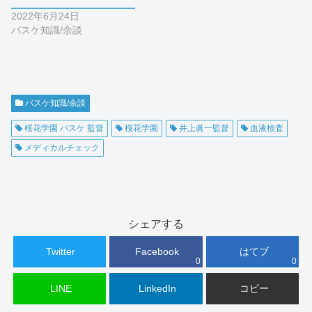
2022年6月24日
バスケ知識/余談
バスケ知識/余談
桜花学園 バスケ 監督
桜花学園
井上眞一監督
血液検査
メディカルチェック
シェアする
Twitter
Facebook
はてブ
0
0
LINE
LinkedIn
コピー