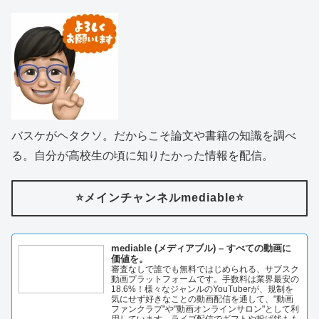
バスケがヘタクソ。だからこそ論文や書籍の知識を調べ
る。自分が高校生の頃に知りたかった情報を配信。
⭐️メインチャンネルmediable⭐️
mediable (メディアブル) – すべての動画に
価値を。
審査なしで誰でも無料ではじめられる、サブスク
動画プラットフォームです。手数料は業界最安の
18.6%！様々なジャンルのYouTuberが、規制を
気にせず好きなことの動画配信を通して、"動画
ファンクラブ"や"動画オンラインサロン"として利