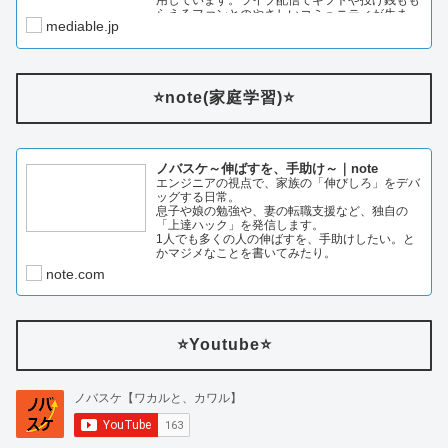
用しています。ライブ配信でギフトや投げ銭もも
らえるファンとのやさしいコミュニティが生ま…
mediable.jp
⭐️note(家庭学習)⭐️
ノバスケ～伸ばすを、手助け～｜note
エンジニアの視点で、家族の「伸びしろ」をデバ
ッグする日常。
息子や娘の勉強や、妻の転職支援など、独自の
「上達ハック」を発信します。
1人でも多くの人の伸ばすを、手助けしたい。と
かマジメなことを書いてみたり。
note.com
⭐️Youtube⭐️