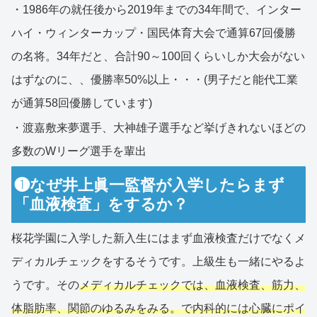
・1986年の就任後から2019年までの34年間で、インター
ハイ・ウィンターカップ・国民体育大会で通算67回優勝
の名将。34年だと、合計90～100回くらいしか大会がない
はずなのに、、優勝率50%以上・・・(男子だと能代工業
が通算58回優勝しています)
・渡嘉敷来夢選手、大神雄子選手など挙げきれないほどの
多数のWリーグ選手を輩出
❶なぜ井上眞一監督が入学したらまず
「血液検査」をするか？
桜花学園に入学した新入生にはまず血液検査だけでなくメ
ディカルチェックをするそうです。上級生も一緒にやるよ
うです。その
メディカルチェックでは、血液検査、筋力、
体脂肪率、関節のゆるみをみる。で内科的には心臓にポイ