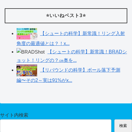
⭐️いいねベスト3⭐️
【シュートの科学】新常識！リング入射
角度の最適値とは？！x...
【シュートの科学】新常識！BRADシ
ョット！リングの？㎝奥を...
【リバウンドの科学】ボール落下予測
編〜その2～実は91%がx...
サイト内検索
検索