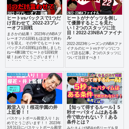
ヒートvsバックスで1つだ
ヒートがナゲッツを倒し
け言わせて_2022-23プレ
て優勝するとこを見た
ーオフ1回戦
い！2つのスタッツに注
目！2022-23NBAファイナ
まさかの結果！ 2023年のNBAプ
ル
レーオフの1回戦もほぼ全て終わ
りを迎え、その中でもヒートvs
2022-2023年シーズンのNBAファ
バックスの1回戦は白熱しました
イナルのヒートvsナゲッツにつ
ねー4勝1敗でヒートが1回戦突
いて語る記事。2つのスタッツに
破！おめでとうございます！！
ついて注目すべき！
もうジミーバトラーさんがカッ
コよす...
バスケ知識/余談
バスケ知識/余談
殿堂入り！桜花学園の井
【知って得するルール】5
上監督！！
秒オーバタイムはある条
件で吹かれない？！ある
バスケットボール殿堂入り！お
条件とは？
めでとうございます！！ 2023年
3月31日にバスケットボール殿堂
みなさんはNBAやBリーグを見