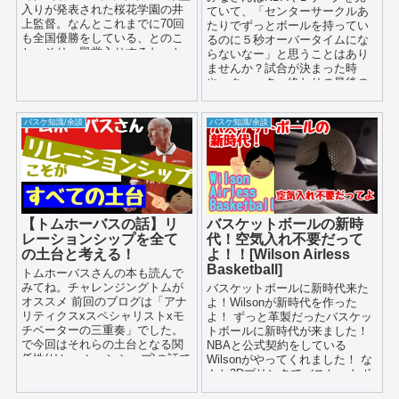
入りが発表された桜花学園の井
ていて、「センターサークルあ
上監督。なんとこれまでに70回
たりでずっとボールを持ってい
も全国優勝をしている、とのこ
るのに５秒オーバータイムにな
と。そりゃ殿堂入りするわ、と
らないなー」と思うことはあり
いった経歴でございます。 ...
ませんか？試合が決まった時
や、クォーター終わりの最後の
攻撃などで。エンターテイメン
トだから取らないのかな。と思
バスケ知識/余談
バスケ知識/余談
っていましたが、違いました
【トムホーバスの話】リ
バスケットボールの新時
レーションシップを全て
代！空気入れ不要だって
の土台と考える！
よ！！[Wilson Airless
Basketball]
トムホーバスさんの本も読んで
みてね。チャレンジングトムが
バスケットボールに新時代来た
オススメ 前回のブログは「アナ
よ！Wilsonが新時代を作った
リティクスxスペシャリストxモ
よ！ ずっと革製だったバスケッ
チベーターの三重奏」でした。
トボールに新時代が来ました！
で今回はそれらの土台となる関
NBAと公式契約をしている
係性(リレーションシップ)の話で
Wilsonがやってくれました！ な
す。本も読んでみてね。 ...
んと3Dプリンタでバスケットボ
ールを...