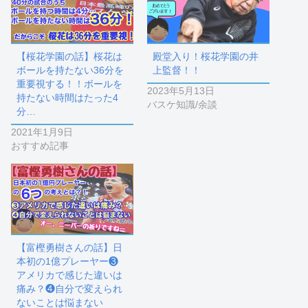
【桜花学園の話】桜花は
殿堂入り！桜花学園の井
ボールを持たない36分を
上監督！！
重要視する！！ボールを
2023年5月13日
持たない時間はたった4
バスケ知識/余談
分…
2021年1月9日
おすすめ記事
【富樫勇樹さんの話】日
本初の1億プレーヤー❸
アメリカで感じた違いは
痛み？❹自分で変えられ
ないことは悩まない