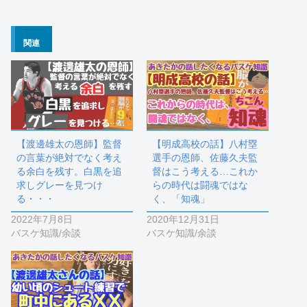
関連
【渡邊雄太の恩師】監督
【明成高校の話】八村塁
の言葉が絶対でなく考え
選手の恩師、佐藤久夫監
る余白を残す。白黒を追
督はこう考える…これか
求しグレーを見つけ
らの時代は闘魂ではな
る・・・
く、「知魂」
2022年7月8日
2020年12月31日
バスケ知識/余談
バスケ知識/余談