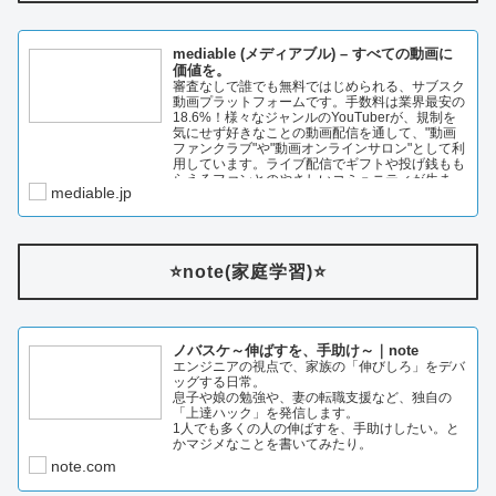
mediable (メディアブル) – すべての動画に
価値を。
審査なしで誰でも無料ではじめられる、サブスク
動画プラットフォームです。手数料は業界最安の
18.6%！様々なジャンルのYouTuberが、規制を
気にせず好きなことの動画配信を通して、"動画
ファンクラブ"や"動画オンラインサロン"として利
用しています。ライブ配信でギフトや投げ銭もも
らえるファンとのやさしいコミュニティが生ま…
mediable.jp
⭐️note(家庭学習)⭐️
ノバスケ～伸ばすを、手助け～｜note
エンジニアの視点で、家族の「伸びしろ」をデバ
ッグする日常。
息子や娘の勉強や、妻の転職支援など、独自の
「上達ハック」を発信します。
1人でも多くの人の伸ばすを、手助けしたい。と
かマジメなことを書いてみたり。
note.com