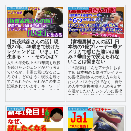
バスケ知識/余談
バスケ知識/余談
【折茂武彦さんの話】現
【富樫勇樹さんの話】日
役27年、49歳まで続けた
本初の1億プレーヤー❸ア
レジェンドは「いま」に
メリカで感じた違いは痛
生きる・・・その心は？
み？❹自分で変えられな
いことは悩まない
人生の半分以上の27年間も現役
を続けたレジェンドがどう考え
この記事はこんなアナタにおす
ているか、非常に気になるとこ
すめ 日本初の１億円プレイヤー
ろです。どのように現役を続け
の富樫勇樹さんの考え方を知り
てこられたか、それがこの本に
たい人 バスケだけでなく、自分
記載されています。キーワード
の人生で富樫勇樹さんの考え方
は「「いま」に生きる」である
を活かしたい人 シンプルに富樫
と感じたので紹介させて頂こう
勇樹さんが大好きな人 前回の振
と思います。
り返...
おすすめ記事
おすすめグッズ