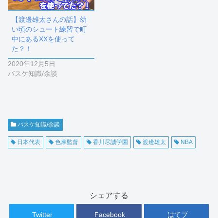
【渡邊雄太さんの話】幼
い頃のシュート練習で町
中にあるXXを使って
た？！
2020年12月5日
バスケ知識/余談
バスケ知識/余談
日本代表
色摩監督
香川尽誠学園
渡邊雄太
NBA
シェアする
Twitter
Facebook
はてブ