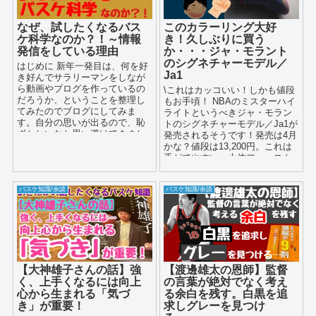
なぜ、試したくなるバス
このカラーリング大好
ケ科学なのか？！～情報
き！久しぶりに買う
発信をしている理由
か・・・ジャ・モラント
のシグネチャーモデル／
はじめに 新年一発目は、何を好
Ja1
き好んでサラリーマンをしなが
ら動画やブログを作っているの
\これはカッコいい！しかも値段
だろうか、ということを整理し
もお手頃！ NBAのミスターハイ
てみたのでブログにしてみま
ライトというべきジャ・モラン
す。自分の思いが出るので、恥
トのシグネチャーモデル／Ja1が
ずかしいなと思い避けてきまし
発売されるそうです！発売は4月
たが、まぁいっか、という感じ
かな？値段は13,200円。これは
で書いてい...
手がでやすい。大体ファースト
モデルは安い感じがす...
バスケ知識/余談
バスケ知識/余談
【大神雄子さんの話】強
【渡邊雄太の恩師】監督
く、上手くなるには向上
の言葉が絶対でなく考え
心から生まれる「気づ
る余白を残す。白黒を追
き」が重要！
求しグレーを見つけ