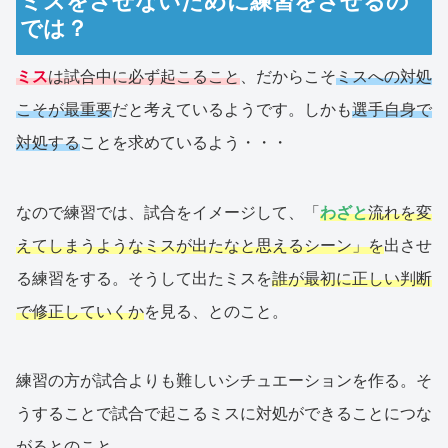
ミスをさせないために練習をさせるの
では？
ミス
は試合中に必ず起こること
、だからこそ
ミスへの対処
こそが最重要
だと考えているようです。しかも
選手自身で
対処する
ことを求めているよう・・・
なので練習では、試合をイメージして、「
わざと
流れを変
えてしまうようなミスが出たなと思えるシーン」を
出させ
る練習をする。そうして出たミスを
誰が最初に正しい判断
で修正していくか
を見る、とのこと。
練習の方が試合よりも難しいシチュエーションを作る。そ
うすることで試合で起こるミスに対処ができることにつな
がるとのこと。