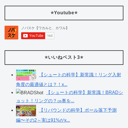
⭐️Youtube⭐️
⭐️いいねベスト3⭐️
【シュートの科学】新常識！リング入射
角度の最適値とは？！x...
【シュートの科学】新常識！BRADシ
ョット！リングの？㎝奥を...
【リバウンドの科学】ボール落下予測
編〜その2～実は91%がx...