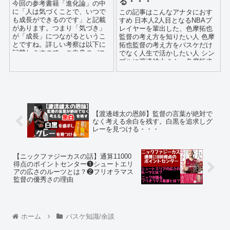
る・・・
今回の参考書籍「進化論」の中
に「人は気づくことで、いつで
この記事はこんなアナタにおす
も成長ができるのです」と記載
すめ 日本人2人目となるNBAプ
があります。つまり「気づき」
レイヤーを輩出した、色摩拓也
が「成長」につながるというこ
監督の考え方を知りたい人 色摩
とですね。詳しい考察は以下に
拓也監督の考え方をバスケだけ
記載しますので、ご自身のバス
でなく人生で活かしたい人 シン
ケの成長のご参考にして頂けれ
プルに渡邊雄太さん、色摩拓也
ばと思います。
監督が大好...
【渡邊雄太の恩師】監督の言葉が絶対で
なく考える余白を残す。白黒を追求しグ
レーを見つける・・・
【ニックファジーカスの話】通算11000
得点のポイントセンター❶シュートエリ
アの広さのルーツとは？❷フリオラマス
監督の優秀さの理由
ホーム
バスケ知識/余談