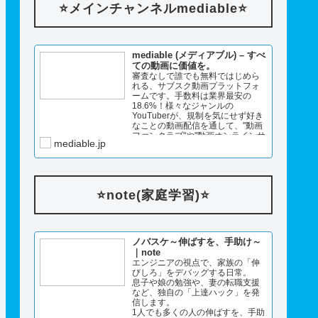
⭐️メインチャンネルmediable⭐️
mediable (メディアブル) – すべ
ての動画に価値を。
審査なしで誰でも無料ではじめら
れる、サブスク動画プラットフォ
ームです。手数料は業界最安の
18.6%！様々なジャンルの
YouTuberが、規制を気にせず好き
なことの動画配信を通して、"動画
ファンクラブ"や"動画オンラインサ
mediable.jp
ロン"として利用しています。ライ
ブ配信でギフトや投げ銭ももらえ
るファンとのやさしいコミュニテ
ィが生ま…
⭐️note(家庭学習)⭐️
ノバスケ～伸ばすを、手助け～
｜note
エンジニアの視点で、家族の「伸
びしろ」をデバッグする日常。
息子や娘の勉強や、妻の転職支援
など、独自の「上達ハック」を発
信します。
1人でも多くの人の伸ばすを、手助