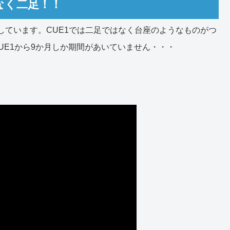
なく二足！！
化しています。CUE1では二足ではなく台座のようなものがつ
CUE1から9か月しか期間があいていません・・・