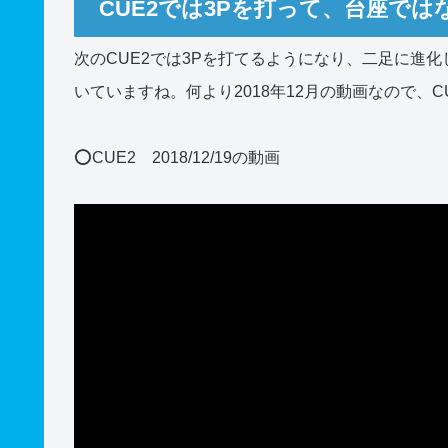
CUE2では3Pを打って、台座では
次のCUE2では3Pを打てるようになり、二足に進
いていますね。何より2018年12月の動画なので、
⭕️CUE2 2018/12/19の動画