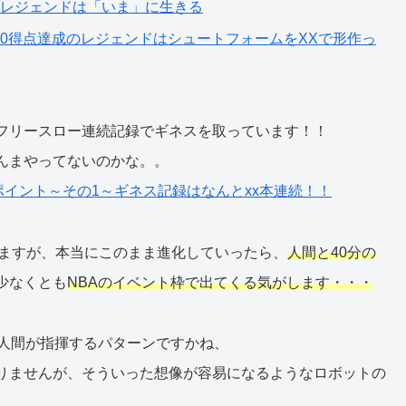
たレジェンドは「いま」に生きる
00得点達成のレジェンドはシュートフォームをXXで形作っ
本のフリースロー連続記録でギネスを取っています！！
んまやってないのかな。。
ポイント～その1～ギネス記録はなんとxx本連続！！
て頂きますが、本当にこのまま進化していったら、
人間と40分の
少なくとも
NBAのイベント枠で出てくる気がします・・・
を人間が指揮するパターンですかね、
りませんが、そういった想像が容易になるようなロボットの