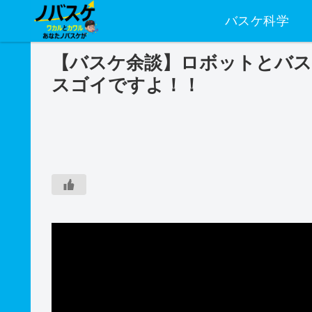
バスケ科学
【バスケ余談】ロボットとバス
スゴイですよ！！