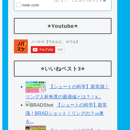
けしたい。とかマジメなことを書
note.com
いてみたり。
⭐️Youtube⭐️
⭐️いいねベスト3⭐️
【シュートの科学】新常識！
リング入射角度の最適値とは？！x...
【シュートの科学】新常
識！BRADショット！リングの？㎝奥
を...