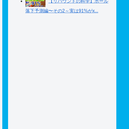
【リバウンドの科学】ボール
落下予測編〜その2～実は91%がx...