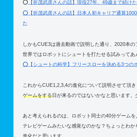
⭕️
【折茂武彦さんの話】現役27年、49歳まで続け
⭕️【折茂武彦さんの話】日本人初キャリア通算100
た
しかもCUE3は過去動画で説明した通り、2020
世界ではロボットにシュートを打たせる試みってあ
⭕️【シュートの科学】フリースローを決める3つの
これからCUE1,2,3,4の進化について説明させ
ゲームをする
日が来るのではないかなと思います。
あと考えられるのは、ロボット同士の40分ゲーム
テレビゲームみたいな感覚なのかな？ちょっとわか
進化だと思います。