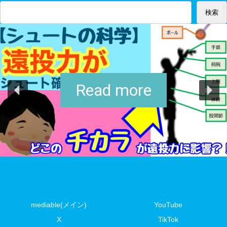
検索
Read more
mediable(メイン)
YouTube
X
TikTok