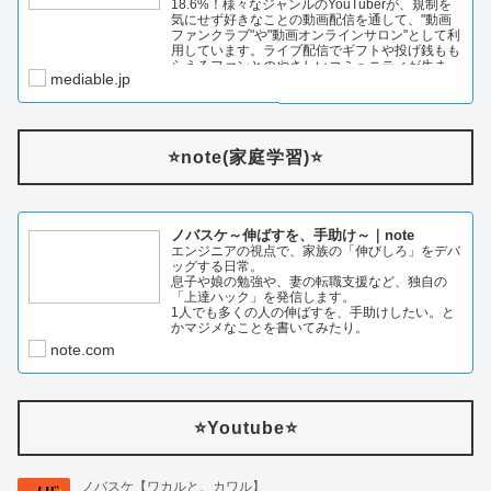
18.6%！様々なジャンルのYouTuberが、規制を
気にせず好きなことの動画配信を通して、"動画
ファンクラブ"や"動画オンラインサロン"として利
用しています。ライブ配信でギフトや投げ銭もも
らえるファンとのやさしいコミュニティが生ま…
mediable.jp
⭐️note(家庭学習)⭐️
ノバスケ～伸ばすを、手助け～｜note
エンジニアの視点で、家族の「伸びしろ」をデバ
ッグする日常。
息子や娘の勉強や、妻の転職支援など、独自の
「上達ハック」を発信します。
1人でも多くの人の伸ばすを、手助けしたい。と
かマジメなことを書いてみたり。
note.com
⭐️Youtube⭐️