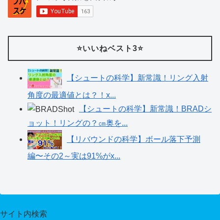
⭐️いいねベスト3⭐️
【シュートの科学】新常識！リング入射
角度の最適値とは？！x...
【シュートの科学】新常識！BRADシ
ョット！リングの？㎝奥を...
【リバウンドの科学】ボール落下予測
編〜その2～実は91%がx...
サイト内検索