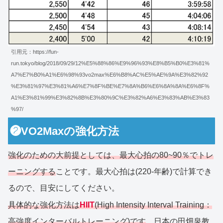
引用元：https://fun-
run.tokyo/blog/2018/09/29/12%E5%88%86%E9%96%93%E8%B5%B0%E3%81%
A7%E7%B0%A1%E6%98%93vo2max%E6%B8%AC%E5%AE%9A%E3%82%92
%E3%81%97%E3%81%A6%E7%8F%BE%E7%8A%B6%E6%8A%8A%E6%8F%
A1%E3%81%99%E3%82%8B%E3%80%9C%E3%82%A6%E3%83%AB%E3%83
%97/
❷VO2Maxの強化方法
強化のための大前提としては、最大心拍の80~90％でトレ
ーニングする
ことです。最大心拍は(220-年齢)で計算でき
るので、目安にしてください。
具体的な強化方法は
HIIT
(High Intensity Interval Training：
高強度インターバルトレーニング)です
。日本の田畑泉教