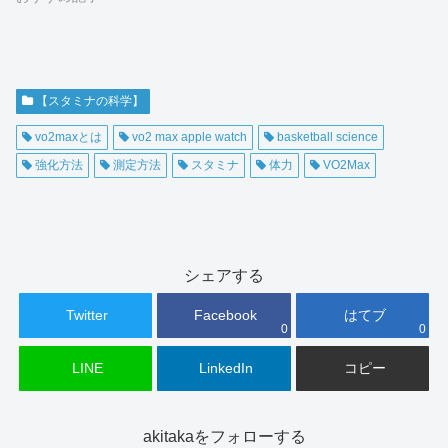
【スタミナの科学】
vo2maxとは
vo2 max apple watch
basketball science
強化方法
測定方法
スタミナ
体力
VO2Max
シェアする
Twitter
Facebook
はてブ
0
0
LINE
LinkedIn
コピー
akitakaをフォローする