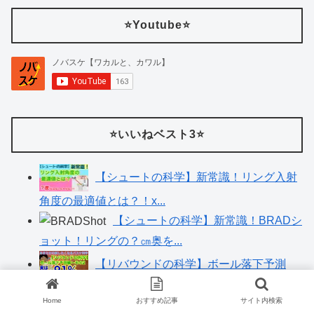
⭐️Youtube⭐️
⭐️いいねベスト3⭐️
【シュートの科学】新常識！リング入射
角度の最適値とは？！x...
【シュートの科学】新常識！BRADシ
ョット！リングの？㎝奥を...
【リバウンドの科学】ボール落下予測
編〜その2～実は91%がx...
Home
おすすめ記事
サイト内検索