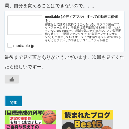
局、自分を変えることはできないので。。。
mediable (メディアブル) - すべての動画に価値
を。
審査なしで誰でも無料ではじめられる、サブスク動画プラ
ットフォームです。手数料は業界最安の18.6%！様々なジ
ャンルのYouTuberが、規制を気にせず好きなことの動画配
信を通して、"動画ファンクラブ"や"動画オンラインサロ
ン"として利用しています。ライブ配信でギフトや投げ銭も
もらえるファンとのやさしいコミュニティが生ま...
mediable.jp
最後まで見て頂きありがとうございます。次回も見てくれ
たら嬉しいですー。
関連