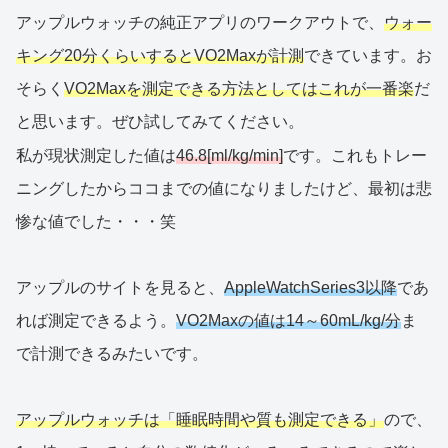
アップルウォッチの純正アプリのワークアウトで、
ウォー
キング20分くらいするとVO2Maxが計測
できています。お
そらく
VO2Maxを測定できる方法としてはこれが一番楽
だ
と思います。ぜひ試してみてください。
私が現状測定した値は
46.8[ml/kg/min]
です。これもトレー
ニングしたからココまでの値になりましたけど、最初は悲
惨な値でした・・・笑
アップルのサイトを見ると、
AppleWatchSeries3以降
であ
れば測定できるよう。
VO2Maxの値は14～60mL/kg/分
ま
で計測できるみたいです。
アップルウォッチは「睡眠時間や質も測定できる」
ので、