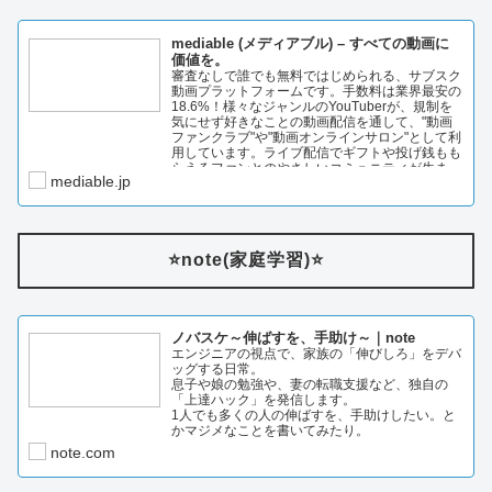
mediable (メディアブル) – すべての動画に
価値を。
審査なしで誰でも無料ではじめられる、サブスク
動画プラットフォームです。手数料は業界最安の
18.6%！様々なジャンルのYouTuberが、規制を
気にせず好きなことの動画配信を通して、"動画
ファンクラブ"や"動画オンラインサロン"として利
用しています。ライブ配信でギフトや投げ銭もも
らえるファンとのやさしいコミュニティが生ま…
mediable.jp
⭐️note(家庭学習)⭐️
ノバスケ～伸ばすを、手助け～｜note
エンジニアの視点で、家族の「伸びしろ」をデバ
ッグする日常。
息子や娘の勉強や、妻の転職支援など、独自の
「上達ハック」を発信します。
1人でも多くの人の伸ばすを、手助けしたい。と
かマジメなことを書いてみたり。
note.com