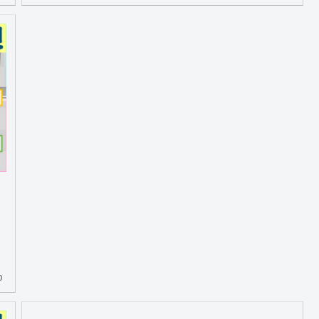
％
よ
0