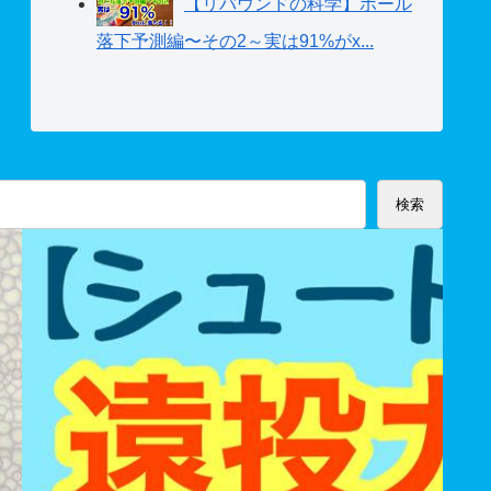
【リバウンドの科学】ボール
落下予測編〜その2～実は91%がx...
検索