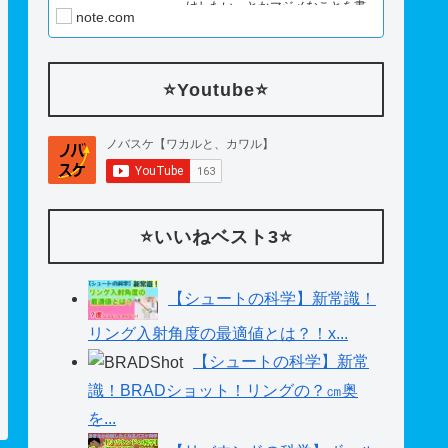
けしたい。とかマジメなことを書
note.com
いてみたり。
⭐️Youtube⭐️
⭐️いいねベスト3⭐️
【シュートの科学】新常識！
リング入射角度の最適値とは？！x...
【シュートの科学】新常
識！BRADショット！リングの？㎝奥
を...