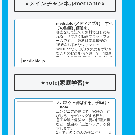
⭐️メインチャンネルmediable⭐️
mediable (メディアブル) – すべ
ての動画に価値を。
審査なしで誰でも無料ではじめら
れる、サブスク動画プラットフォ
ームです。手数料は業界最安の
18.6%！様々なジャンルの
YouTuberが、規制を気にせず好き
なことの動画配信を通して、"動画
ファンクラブ"や"動画オンラインサ
mediable.jp
ロン"として利用しています。ライ
ブ配信でギフトや投げ銭ももらえ
るファンとのやさしいコミュニテ
ィが生ま…
⭐️note(家庭学習)⭐️
ノバスケ～伸ばすを、手助け～
｜note
エンジニアの視点で、家族の「伸
びしろ」をデバッグする日常。
息子や娘の勉強や、妻の転職支援
など、独自の「上達ハック」を発
信します。
1人でも多くの人の伸ばすを、手助