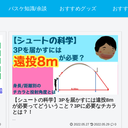
バスケ知識/余談
おすすめグッズ
おす
【シュートの科学】3Pを届かすには遠投8m
が必要ってどういうこと？3Pに必要なチカラ
とは？！
...
0
2022.05.27
2022.05.29
0