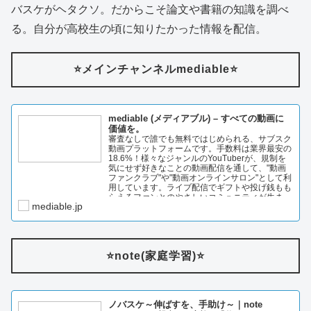
バスケがヘタクソ。だからこそ論文や書籍の知識を調べ
る。自分が高校生の頃に知りたかった情報を配信。
⭐️メインチャンネルmediable⭐️
mediable (メディアブル) – すべての動画に
価値を。
審査なしで誰でも無料ではじめられる、サブスク
動画プラットフォームです。手数料は業界最安の
18.6%！様々なジャンルのYouTuberが、規制を
気にせず好きなことの動画配信を通して、"動画
ファンクラブ"や"動画オンラインサロン"として利
用しています。ライブ配信でギフトや投げ銭もも
らえるファンとのやさしいコミュニティが生ま…
mediable.jp
⭐️note(家庭学習)⭐️
ノバスケ～伸ばすを、手助け～｜note