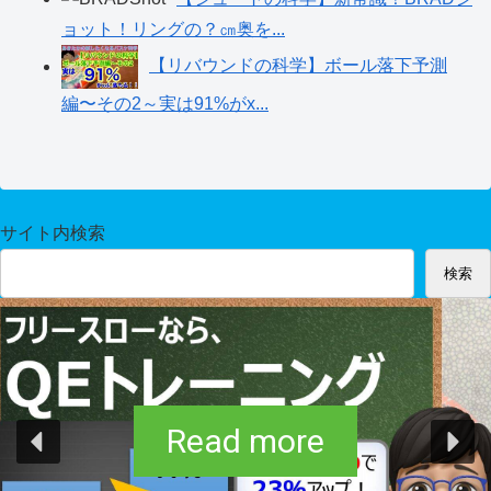
ョット！リングの？㎝奥を...
【リバウンドの科学】ボール落下予測
編〜その2～実は91%がx...
サイト内検索
検索
Read more