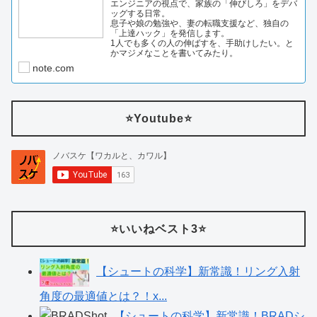
エンジニアの視点で、家族の「伸びしろ」をデバ
ッグする日常。
息子や娘の勉強や、妻の転職支援など、独自の
「上達ハック」を発信します。
1人でも多くの人の伸ばすを、手助けしたい。と
かマジメなことを書いてみたり。
note.com
⭐️Youtube⭐️
⭐️いいねベスト3⭐️
【シュートの科学】新常識！リング入射
角度の最適値とは？！x...
【シュートの科学】新常識！BRADシ