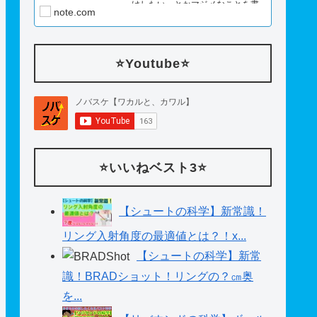
けしたい。とかマジメなことを書
note.com
いてみたり。
⭐️Youtube⭐️
⭐️いいねベスト3⭐️
【シュートの科学】新常識！
リング入射角度の最適値とは？！x...
【シュートの科学】新常
識！BRADショット！リングの？㎝奥
を...