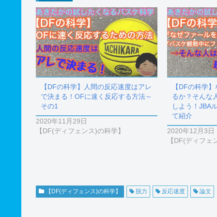
【DFの科学】人間の反応速度はアレ
【DFの科学
で決まる！OFに速く反応する方法～
るか？そんな
その1
しよう！JBA
て紹介
2020年11月29日
【DF(ディフェンス)の科学】
2020年12月3日
【DF(ディフェ
【DF(ディフェンス)の科学】
脱力
反応速度
論文