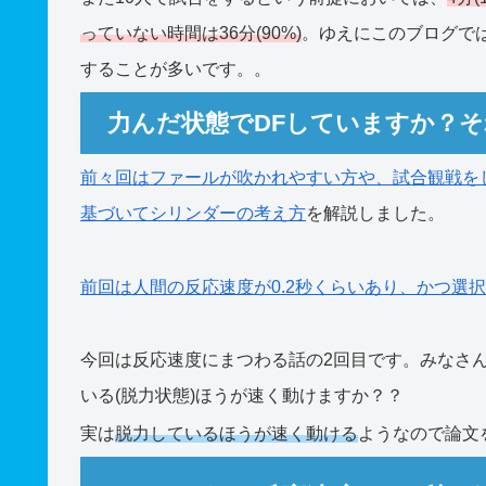
っていない時間は36分(90%)
。ゆえにこのブログで
することが多いです。。
力んだ状態でDFしていますか？そ
前々回はファールが吹かれやすい方や、試合観戦を
基づいてシリンダーの考え方
を解説しました。
前回は人間の反応速度が0.2秒くらいあり、かつ選
今回は反応速度にまつわる話の2回目です。みなさ
いる(脱力状態)ほうが速く動けますか？？
実は
脱力しているほうが速く動ける
ようなので論文