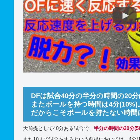
DFは試合40分の半分の時間の20分
またボールを持つ時間は4分(10%)
だからこそボールを持たない時間
大前提として40分ある試合で、
半分の時間の20分(5
また10人で試合をするという前提においては、
4分