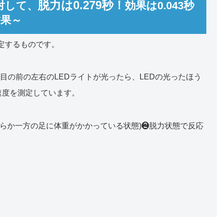
脱力は0.279秒！
対して、
効果は0.043秒
結果～
定するものです。
目の前の左右のLEDライトが光ったら、LEDの光ったほう
速度を測定しています。
らか一方の足に体重がかかっている状態)❷脱力状態で反応