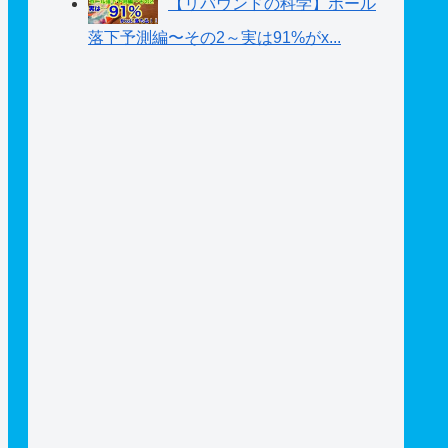
【リバウンドの科学】ボール
落下予測編〜その2～実は91%がx...