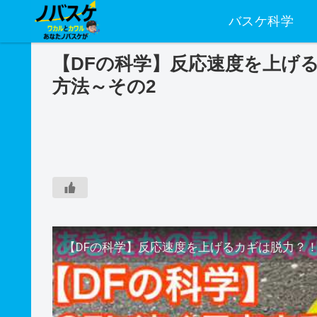
バスケ科学
【DFの科学】反応速度を上げ
方法～その2
【DFの科学】反応速度を上げるカギは脱力？！