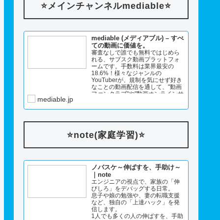
⭐️メインチャンネルmediable⭐️
mediable (メディアブル) – すべ
ての動画に価値を。
審査なしで誰でも無料ではじめら
れる、サブスク動画プラットフォ
ームです。手数料は業界最安の
18.6%！様々なジャンルの
YouTuberが、規制を気にせず好き
なことの動画配信を通して、"動画
ファンクラブ"や"動画オンラインサ
mediable.jp
ロン"として利用しています。ライ
ブ配信でギフトや投げ銭ももらえ
るファンとのやさしいコミュニテ
ィが生ま…
⭐️note(家庭学習)⭐️
ノバスケ～伸ばすを、手助け～
｜note
エンジニアの視点で、家族の「伸
びしろ」をデバッグする日常。
息子や娘の勉強や、妻の転職支援
など、独自の「上達ハック」を発
信します。
1人でも多くの人の伸ばすを、手助