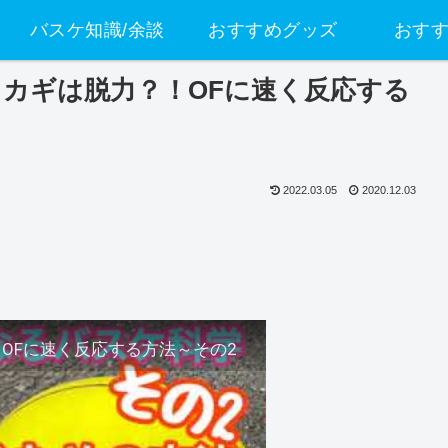
バスケ知識/余談
おすすめグッズ
おす
るカギは脱力？！OFに速く反応する
2022.03.05
2020.12.03
OFに速く反応する方法～その2