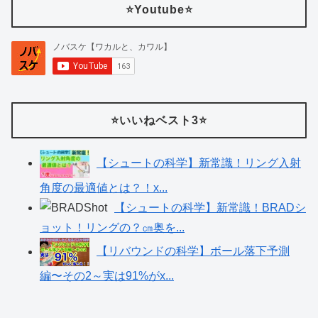
⭐️Youtube⭐️
⭐️いいねベスト3⭐️
【シュートの科学】新常識！リング入射
角度の最適値とは？！x...
【シュートの科学】新常識！BRADシ
ョット！リングの？㎝奥を...
【リバウンドの科学】ボール落下予測
編〜その2～実は91%がx...