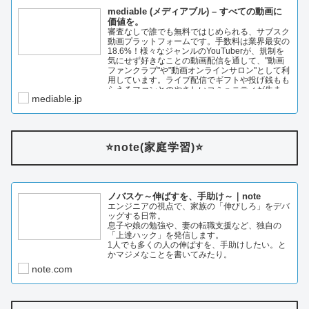
mediable (メディアブル) – すべての動画に
価値を。
審査なしで誰でも無料ではじめられる、サブスク
動画プラットフォームです。手数料は業界最安の
18.6%！様々なジャンルのYouTuberが、規制を
気にせず好きなことの動画配信を通して、"動画
ファンクラブ"や"動画オンラインサロン"として利
用しています。ライブ配信でギフトや投げ銭もも
らえるファンとのやさしいコミュニティが生ま…
mediable.jp
⭐️note(家庭学習)⭐️
ノバスケ～伸ばすを、手助け～｜note
エンジニアの視点で、家族の「伸びしろ」をデバ
ッグする日常。
息子や娘の勉強や、妻の転職支援など、独自の
「上達ハック」を発信します。
1人でも多くの人の伸ばすを、手助けしたい。と
かマジメなことを書いてみたり。
note.com