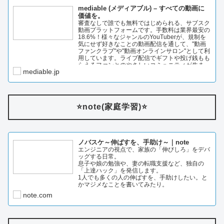
mediable (メディアブル) – すべての動画に
価値を。
審査なしで誰でも無料ではじめられる、サブスク
動画プラットフォームです。手数料は業界最安の
18.6%！様々なジャンルのYouTuberが、規制を
気にせず好きなことの動画配信を通して、"動画
ファンクラブ"や"動画オンラインサロン"として利
用しています。ライブ配信でギフトや投げ銭もも
らえるファンとのやさしいコミュニティが生ま…
mediable.jp
⭐️note(家庭学習)⭐️
ノバスケ～伸ばすを、手助け～｜note
エンジニアの視点で、家族の「伸びしろ」をデバ
ッグする日常。
息子や娘の勉強や、妻の転職支援など、独自の
「上達ハック」を発信します。
1人でも多くの人の伸ばすを、手助けしたい。と
かマジメなことを書いてみたり。
note.com