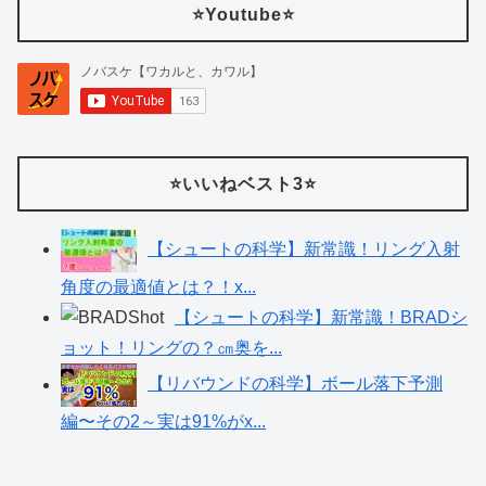
⭐️Youtube⭐️
⭐️いいねベスト3⭐️
【シュートの科学】新常識！リング入射
角度の最適値とは？！x...
【シュートの科学】新常識！BRADシ
ョット！リングの？㎝奥を...
【リバウンドの科学】ボール落下予測
編〜その2～実は91%がx...