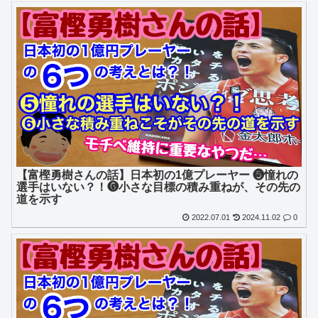
【富樫勇樹さんの話】日本初の1億プレーヤー ❺憧れの
選手はいない？！❻小さな目標の積み重ねが、その先の
道を示す
2022.07.01
2024.11.02
0