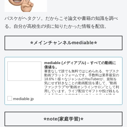
バスケがヘタクソ。だからこそ論文や書籍の知識を調べ
る。自分が高校生の頃に知りたかった情報を配信。
⭐️メインチャンネルmediable⭐️
mediable (メディアブル) – すべての動画に
価値を。
審査なしで誰でも無料ではじめられる、サブスク
動画プラットフォームです。手数料は業界最安の
18.6%！様々なジャンルのYouTuberが、規制を
気にせず好きなことの動画配信を通して、"動画
ファンクラブ"や"動画オンラインサロン"として利
用しています。ライブ配信でギフトや投げ銭もも
らえるファンとのやさしいコミュニティが生ま…
mediable.jp
⭐️note(家庭学習)⭐️