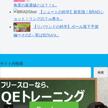
角度の最適値とは？！x...
【シュートの科学】新常識！BRADシ
ョット！リングの？㎝奥を...
【リバウンドの科学】ボール落下予測
編〜その2～実は91%がx...
サイト内検索
検索